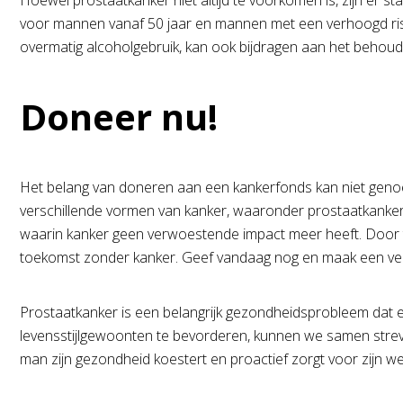
Hoewel prostaatkanker niet altijd te voorkomen is, zijn er 
voor mannen vanaf 50 jaar en mannen met een verhoogd risic
overmatig alcoholgebruik, kan ook bijdragen aan het behou
Doneer nu!
Het belang van doneren aan een kankerfonds kan niet geno
verschillende vormen van kanker, waaronder prostaatkanker. E
waarin kanker geen verwoestende impact meer heeft. Door 
toekomst zonder kanker. Geef vandaag nog en maak een versch
Prostaatkanker is een belangrijk gezondheidsprobleem dat 
levensstijlgewoonten te bevorderen, kunnen we samen strev
man zijn gezondheid koestert en proactief zorgt voor zijn we