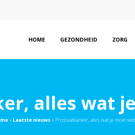
HOME
GEZONDHEID
ZORG
er, alles wat j
ome
»
Laatste nieuws
»
Prostaatkanker, alles wat je moet wet