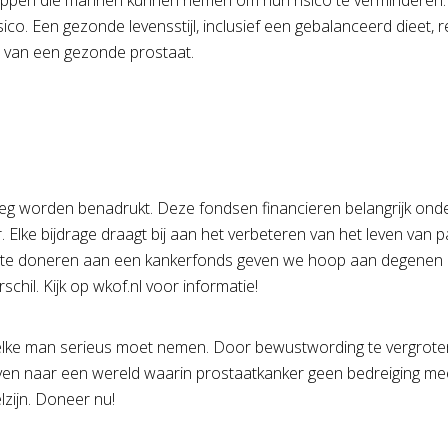
stappen die mannen kunnen nemen om hun risico te verminderen. 
o. Een gezonde levensstijl, inclusief een gebalanceerd dieet, 
d van een gezonde prostaat.
eg worden benadrukt. Deze fondsen financieren belangrijk ond
lke bijdrage draagt bij aan het verbeteren van het leven van pa
te doneren aan een kankerfonds geven we hoop aan degenen die
il. Kijk op wkof.nl voor informatie!
elke man serieus moet nemen. Door bewustwording te vergroten
en naar een wereld waarin prostaatkanker geen bedreiging mee
lzijn. Doneer nu!